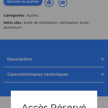
Ajouter au panier
Catégories :
Autres
.
Mots clés :
boîte de stérilisation
,
stérilisation
,
boîte
,
aluminium
.
Description
Caractéristiques techniques
Accès Réservé