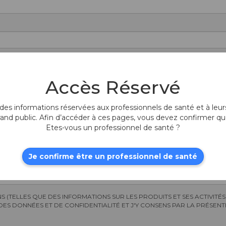
VILLE ET LE PAYS)
Accès Réservé
es informations réservées aux professionnels de santé et à leurs
rand public. Afin d’accéder à ces pages, vous devez confirmer qu
Etes-vous un professionnel de santé ?
Je confirme être un professionnel de santé
 (TELLES QUE DES INFORMATIONS SUR LES PRODUITS ET SES ACTIVITÉS
S DONNÉES ET DE CONFIDENTIALITÉ ET J'Y CONSENS PAR LA PRÉSENT