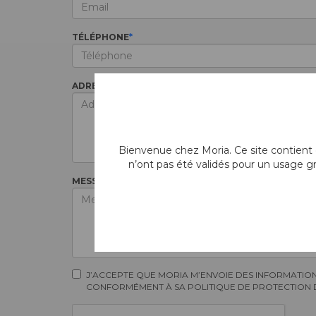
TÉLÉPHONE
ADRESSE COMPLÈTE (INCLUANT LE CODE POSTAL, LA 
Bienvenue chez Moria. Ce site contient d
n’ont pas été validés pour un usage g
MESSAGE
J’ACCEPTE QUE MORIA M’ENVOIE DES INFORMATIONS
CONFORMÉMENT À SA POLITIQUE DE PROTECTION DE