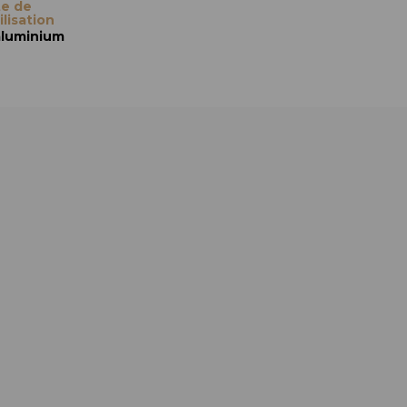
te de
Boîte de
ilisation
stérilisation
aluminium
En aluminium