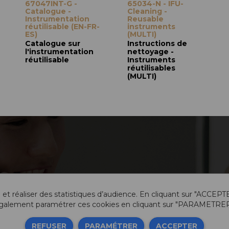
67047INT-G -
65034-N - IFU-
Catalogue -
Cleaning -
Instrumentation
Reusable
réutilisable (EN-FR-
instruments
ES)
(MULTI)
Catalogue sur
Instructions de
l'instrumentation
nettoyage -
réutilisable
Instruments
réutilisables
(MULTI)
 et réaliser des statistiques d’audience. En cliquant sur "ACCEPT
galement paramétrer ces cookies en cliquant sur "PARAMETRER
Info
REFUSER
PARAMÉTRER
ACCEPTER