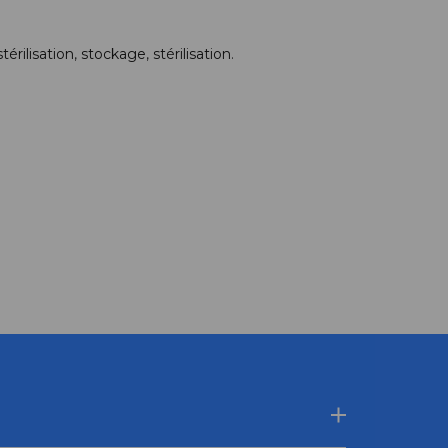
térilisation
,
stockage
,
stérilisation
.