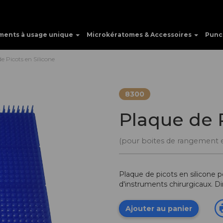
ments à usage unique
Microkératomes & Accessoires
Punc
e Picots en Silicone
8300
Plaque de P
(pour boites de rangement et 
Plaque de picots en silicone po
d'instruments chirurgicaux. 
Ajouter au panier