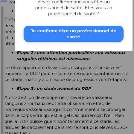
devez confirmer que vous êtes un
suivants [7] :
professionnel de santé. Etes-vous un
Étape 1 : une phase à surveiller
professionnel de santé ?
Cette étape est caractérisée par un léger développement
de vaisseaux sanguins anormaux. Bien qu’à ce stade, les
Je confirme être un professionnel de
bébés n’aient besoin d’aucun traitement médical ou
santé
chirurgical, la condition doit toujours être surveillée
attentivement.
Étape 2 : une attention particulière aux vaisseaux
sanguins rétiniens est nécessaire
Le développement de vaisseaux sanguins anormaux est
modéré. La RDP peut encore se résoudre spontanément à
ce stade, mais il y a un risque de progression vers l’étape 3.
Étape 3 : un stade avancé du ROP
Au stade 3, un développement sévère de vaisseaux
sanguins anormaux peut être observé. En effet, de
nouveaux vaisseaux sanguins commencent à se propager
dans le corps vitré qui est le gel clair qui remplit l’œil. Bien
que la RDP puisse guérir spontanément à ce stade, les
risques de décollement de la rétine sont plus élevés qu’aux
stades 1 et 2.