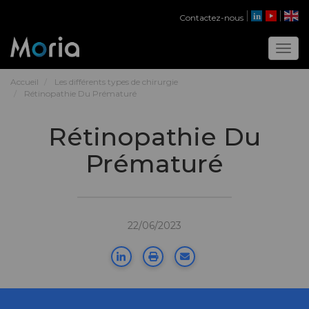
Contactez-nous
Toggl
Accueil
Les différents types de chirurgie
Rétinopathie Du Prématuré
Rétinopathie Du
Prématuré
22/06/2023
Share on Linkedin
Print
Share by email