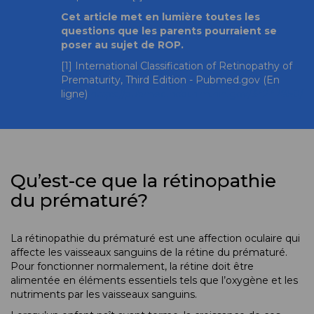
Cet article met en lumière toutes les
questions que les parents pourraient se
poser au sujet de ROP.
[1] International Classification of Retinopathy of
Prematurity, Third Edition - Pubmed.gov (En
ligne)
https://pubmed.ncbi.nlm.nih.gov/34247850/
Qu’est-ce que la rétinopathie
du prématuré?
La rétinopathie du prématuré est une affection oculaire qui
affecte les vaisseaux sanguins de la rétine du prématuré.
Pour fonctionner normalement, la rétine doit être
alimentée en éléments essentiels tels que l’oxygène et les
nutriments par les vaisseaux sanguins.