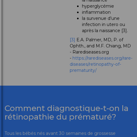
la naissance
hyperglycémie
inflammation
la survenue d’une
infection in utero ou
après la naissance [3].
[3]
E.A. Palmer, MD, P. of
Ophth., and M.F. Chiang, MD
- Rarediseases.org
-
https://rarediseases.org/rare-
diseases/retinopathy-of-
prematurity/
Comment diagnostique-t-on la
rétinopathie du prématuré?
Tous les bébés nés avant 30 semaines de grossesse