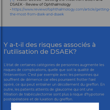
DSAEK - Review of Ophthalmology
-
https://www.reviewofophthalmology.com/article/getting-
the-most-from-dsek-and-dsaek
Y a-t-il des risques associés à
l’utilisation de DSAEK?
L’état de certaines catégories de personnes augmente les
risques de complications, quelle que soit la qualité de
l’intervention. C’est par exemple avec les personnes qui
souffrent de démence car elles pourraient frotter l’œil
opéré, ce qui peut entraîner un décollement du greffon. En
outre, les patients atteints de glaucome qui ont une
filtration de trabéculectomie sont plus à risque d’hypotonie
postopératoire et de luxation du greffon.
[1]
Annie Stuart - Performing DSAEK: A Step-by-Step