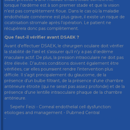
lorsque l’œdème est à son premier stade et que la vision
n’est pas complètement floue. Dans le cas où la maladie
endothéliale cornéenne est plus grave, il existe un risque de
cicatrisation stromale après l’opération. Le patient ne
récupérera donc pas complètement.
Que faut-il vérifier avant DSAEK ?
Avant d’effectuer DSAEK, le chirurgien oculaire doit vérifier
la stabilité de l’œil et s’assurer qu’il n’y a pas d’œdème
maculaire actif. De plus, la pression intraoculaire ne doit pas
être élevée. D’autres conditions doivent également être
vérifiées, car elles pourraient rendre l’intervention plus
difficile. Il s’agit principalement du glaucome, de la
présence d’un bulbe filtrant, de la présence d’une chambre
antérieure étroite (qui ne serait pas assez profonde) et de la
présence d’une lentille intraoculaire phaque de la chambre
antérieure.
[1]
Sepehr Feizi - Corneal endothelial cell dysfunction:
etiologies and management - Pubmed Central
-
https://www.ncbi.nlm.nih.gov/pmc/articles/PMC6293368/