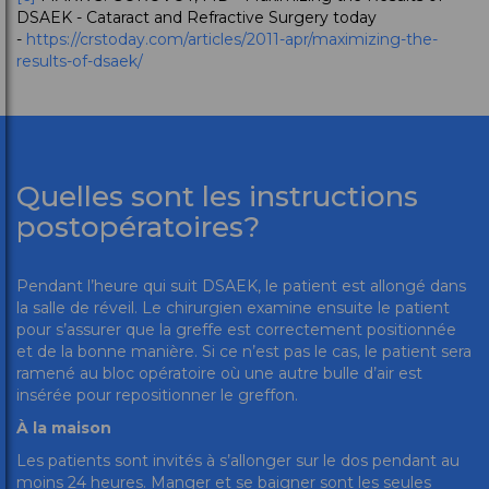
DSAEK - Cataract and Refractive Surgery today
-
https://crstoday.com/articles/2011-apr/maximizing-the-
results-of-dsaek/
Quelles sont les instructions
postopératoires?
Pendant l’heure qui suit DSAEK, le patient est allongé dans
la salle de réveil. Le chirurgien examine ensuite le patient
pour s’assurer que la greffe est correctement positionnée
et de la bonne manière. Si ce n’est pas le cas, le patient sera
ramené au bloc opératoire où une autre bulle d’air est
insérée pour repositionner le greffon.
À la maison
Les patients sont invités à s’allonger sur le dos pendant au
moins 24 heures. Manger et se baigner sont les seules