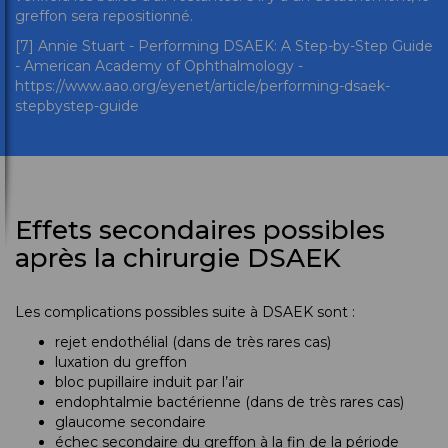
greffon sera repositionné.
[7] Annie Stuart - Performing DSAEK: A Step-by-Step Guide
- American Academy of Ophthalmology -
https://www.aao.org/eyenet/article/performing-dsaek-
stepbystep-guide
Effets secondaires possibles
après la chirurgie DSAEK
Les complications possibles suite à DSAEK sont :
rejet endothélial (dans de très rares cas)
luxation du greffon
bloc pupillaire induit par l’air
endophtalmie bactérienne (dans de très rares cas)
glaucome secondaire
échec secondaire du greffon à la fin de la période