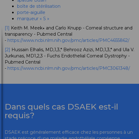
spatule Busin
boîte de stérilisation
porte-aiguille
marqueur « S »
[1]
Keith M. Meek∗ and Carlo Knupp - Corneal structure and
transparency - Pubmed Central
-
https://www.ncbi.nlm.nih.gov/pmc/articles/PMC4655862/
[2]
Hussain Elhalis, MD,1,3,* Behrooz Azizi, MD,1,3,* and Ula V.
Jurkunas, MD1,2,3 - Fuchs Endothelial Corneal Dystrophy -
Pubmed Central
-
https://www.ncbi.nlm.nih.gov/pmc/articles/PMC3061348/
Dans quels cas DSAEK est-il
requis?
DSAEK est généralement efficace chez les personnes à un
stade précoce d’une maladie endothéliale cornéenne,