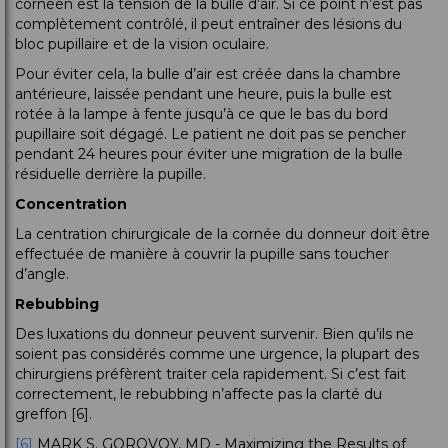
cornéen est la tension de la bulle d’air. Si ce point n’est pas
complètement contrôlé, il peut entraîner des lésions du
bloc pupillaire et de la vision oculaire.
Pour éviter cela, la bulle d’air est créée dans la chambre
antérieure, laissée pendant une heure, puis la bulle est
rotée à la lampe à fente jusqu’à ce que le bas du bord
pupillaire soit dégagé. Le patient ne doit pas se pencher
pendant 24 heures pour éviter une migration de la bulle
résiduelle derrière la pupille.
Concentration
La centration chirurgicale de la cornée du donneur doit être
effectuée de manière à couvrir la pupille sans toucher
d’angle.
Rebubbing
Des luxations du donneur peuvent survenir. Bien qu’ils ne
soient pas considérés comme une urgence, la plupart des
chirurgiens préfèrent traiter cela rapidement. Si c’est fait
correctement, le rebubbing n’affecte pas la clarté du
greffon [6].
[6]
MARK S. GOROVOY, MD - Maximizing the Results of