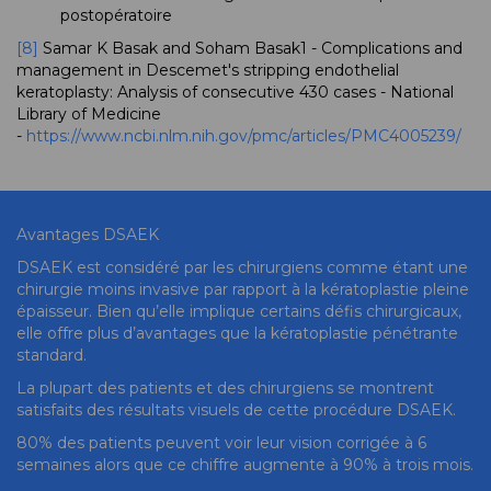
postopératoire
[8]
Samar K Basak and Soham Basak1 - Complications and
management in Descemet's stripping endothelial
keratoplasty: Analysis of consecutive 430 cases - National
Library of Medicine
-
https://www.ncbi.nlm.nih.gov/pmc/articles/PMC4005239/
Avantages DSAEK
DSAEK est considéré par les chirurgiens comme étant une
chirurgie moins invasive par rapport à la kératoplastie pleine
épaisseur. Bien qu’elle implique certains défis chirurgicaux,
elle offre plus d’avantages que la kératoplastie pénétrante
standard.
La plupart des patients et des chirurgiens se montrent
satisfaits des résultats visuels de cette procédure DSAEK.
80% des patients peuvent voir leur vision corrigée à 6
semaines alors que ce chiffre augmente à 90% à trois mois.