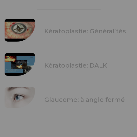
Kératoplastie: Généralités
Kératoplastie: DALK
Glaucome: à angle fermé