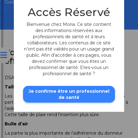
Guide - American Academy of Ophthalmology
Accès Réservé
-
https://www.aao.org/eyenet/article/performing-dsaek-
stepbystep-guide
Bienvenue chez Moria. Ce site contient
des informations réservées aux
professionnels de santé et à leurs
collaborateurs. Les contenus de ce site
n’ont pas été validés pour un usage grand
Comment DSAEK est-il
public. Afin d’accéder à ces pages, vous
effectué?
devez confirmer que vous êtes un
professionnel de santé. Etes-vous un
professionnel de santé ?
DSAEK se déroule en quatre étapes principales :
Taille de la plaie
Je confirme être un professionnel
Les chirurgiens font une plaie limbique afin de réduire la
de santé
perte de cellules endothéliales de l’insertion du donneur à
l’aide de la spatule Busin et de la pince Busin de Moria.
Cette taille de plaie rend l’insertion plus sûre.
Bulle d’air
La partie la plus importante de l’adhérence du donneur