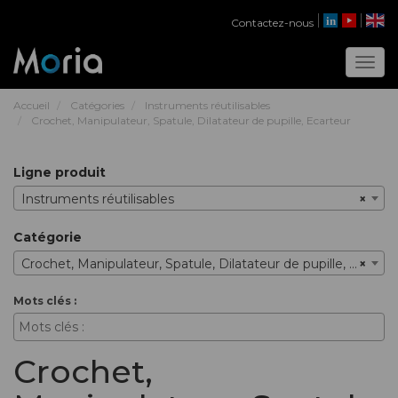
Contactez-nous
Toggl
Accueil
Catégories
Instruments réutilisables
Crochet, Manipulateur, Spatule, Dilatateur de pupille, Ecarteur
ligne produit
Instruments réutilisables
×
catégorie
Crochet, Manipulateur, Spatule, Dilatateur de pupille, Ecarteur
×
mots clés :
Crochet,