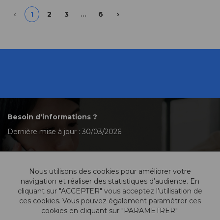
Previous
Suivant
‹
1
2
3
…
6
›
Besoin d'informations ?
Dernière mise à jour : 30/03/2026
Nous utilisons des cookies pour améliorer votre
Contactez-nous
navigation et réaliser des statistiques d’audience. En
cliquant sur "ACCEPTER" vous acceptez l’utilisation de
ces cookies. Vous pouvez également paramétrer ces
cookies en cliquant sur "PARAMETRER".