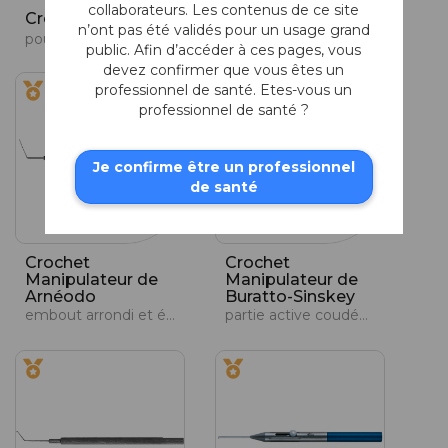
collaborateurs. Les contenus de ce site
Crochet de Price
Crochet de Tanito
n’ont pas été validés pour un usage grand
pour DSAEK, DMEK
pour trabéculotomie ab-interno
public. Afin d’accéder à ces pages, vous
devez confirmer que vous êtes un
professionnel de santé. Etes-vous un
professionnel de santé ?
Je confirme être un professionnel
de santé
Crochet
Crochet
Manipulateur de
Manipulateur de
Arnéodo
Buratto-Sinskey
embout arrondi et émoussé
partie active coudée avec une extrémité de 0,7 mm