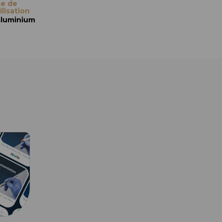
te de
Boîte de
ilisation
stérilisation
aluminium
En aluminium