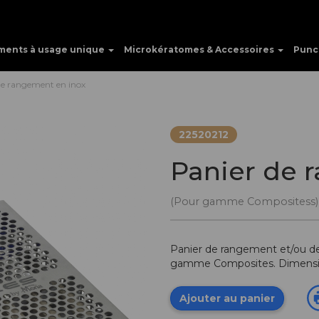
ments à usage unique
Microkératomes & Accessoires
Punc
de rangement en inox
22520212
Panier de 
(Pour gamme Compositess)
Panier de rangement et/ou de 
gamme Composites. Dimension
Ajouter au panier