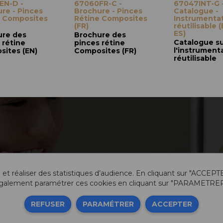
EN-D -
67060FR-C -
67047INT-G 
re - Pinces
Brochure - Pinces
Catalogue -
e Composites
Rétine Composites
Instrumenta
(FR)
réutilisable 
ES)
ure des
Brochure des
Catalogue s
 rétine
pinces rétine
l'instrument
ites (EN)
Composites (FR)
réutilisable
 et réaliser des statistiques d’audience. En cliquant sur "ACCEPT
galement paramétrer ces cookies en cliquant sur "PARAMETRER
Info
REFUSER
PARAMÉTRER
ACCEPTER