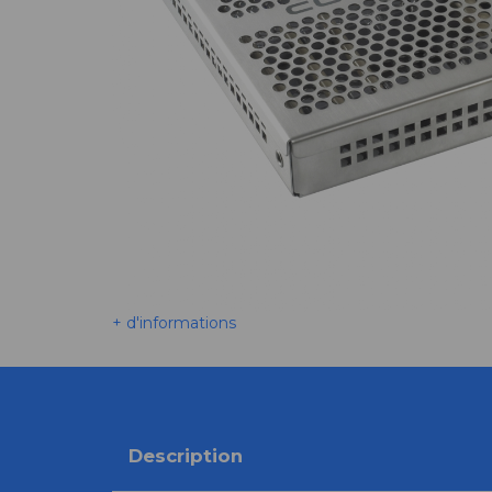
+ d'informations
Description