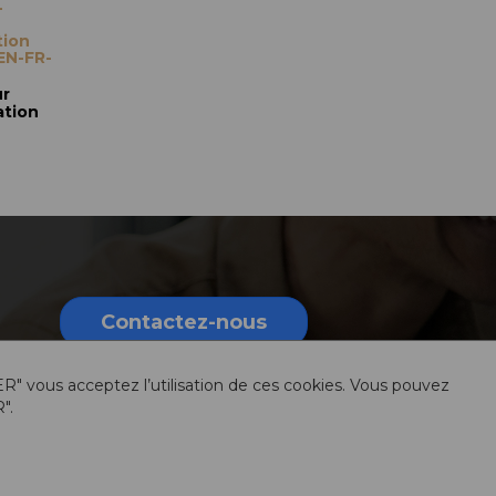
-
tion
(EN-FR-
ur
ation
Contactez-nous
ER" vous acceptez l’utilisation de ces cookies. Vous pouvez
".
rmations légales
Sitemap
Ressources