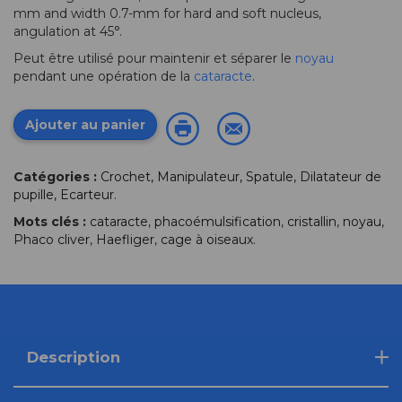
mm and width 0.7-mm for hard and soft nucleus,
angulation at 45°.
Peut être utilisé pour maintenir et séparer le
noyau
pendant une opération de la
cataracte
.
Ajouter au panier
Catégories :
Crochet, Manipulateur, Spatule, Dilatateur de
pupille, Ecarteur
.
Mots clés :
cataracte
,
phacoémulsification
,
cristallin
,
noyau
,
Phaco cliver
,
Haefliger
,
cage à oiseaux
.
Description