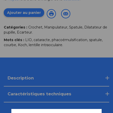
Ajouter au panier
Catégories :
Crochet, Manipulateur, Spatule, Dilatateur de
pupille, Ecarteur
.
Mots clés :
LIO
,
cataracte
,
phacoémulsification
,
spatule
,
courbe
,
Koch
,
lentille intraoculaire
.
Description
Caractéristiques techniques