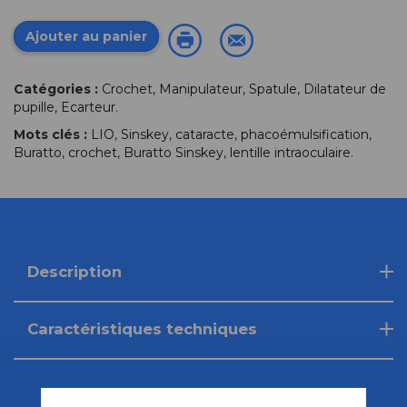
Ajouter au panier
Catégories :
Crochet, Manipulateur, Spatule, Dilatateur de
pupille, Ecarteur
.
Mots clés :
LIO
,
Sinskey
,
cataracte
,
phacoémulsification
,
Buratto
,
crochet
,
Buratto Sinskey
,
lentille intraoculaire
.
Description
Caractéristiques techniques