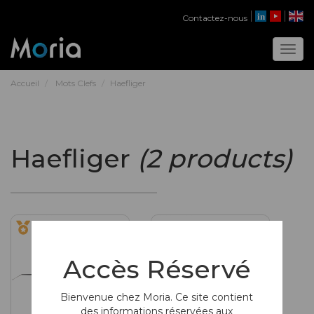
Contactez-nous
Toggl
Accueil
Mots Clefs
Haefliger
Haefliger
(2 products)
Accès Réservé
Bienvenue chez Moria. Ce site contient
des informations réservées aux