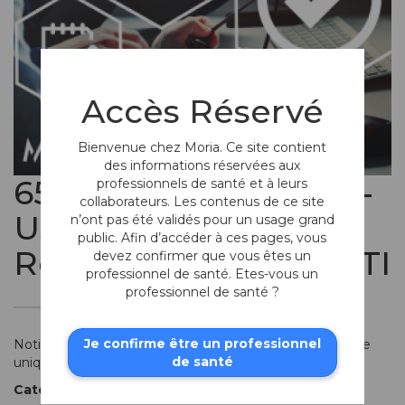
Accès Réservé
Bienvenue chez Moria. Ce site contient
des informations réservées aux
65124-E - IFU - Single-
professionnels de santé et à leurs
collaborateurs. Les contenus de ce site
Use Flat-Handle
n’ont pas été validés pour un usage grand
public. Afin d’accéder à ces pages, vous
Retinal Forceps MULTI
devez confirmer que vous êtes un
professionnel de santé. Etes-vous un
professionnel de santé ?
Je confirme être un professionnel
Notice d'utilisation des pinces rétine à corps plat à usage
de santé
unique
Categories
:
Autres pinces
.