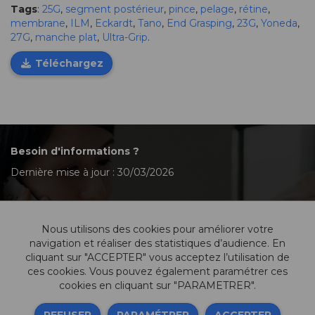
Tags
:
25G
,
segment postérieur
,
pince
,
pelage
,
rétine
,
membrane
,
ILM
,
Eckardt
,
Tano
,
End Grasping
,
23G
,
Yoneda
,
27G
,
manche plat
,
Ultra-Grip
.
Téléchargez
Besoin d'informations ?
Dernière mise à jour : 30/03/2026
Nous utilisons des cookies pour améliorer votre
Contactez-nous
navigation et réaliser des statistiques d’audience. En
cliquant sur "ACCEPTER" vous acceptez l’utilisation de
ces cookies. Vous pouvez également paramétrer ces
cookies en cliquant sur "PARAMETRER".
Informations légales