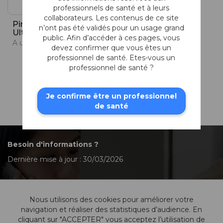
professionnels de santé et à leurs
collaborateurs. Les contenus de ce site
Pince Rétine
Pince Rétine
n’ont pas été validés pour un usage grand
Ultra-Grip 360°
Ultra-Grip à
public. Afin d’accéder à ces pages, vous
Manche Plat
A usage unqiue
devez confirmer que vous êtes un
A usage unique
professionnel de santé. Etes-vous un
professionnel de santé ?
Je confirme être un professionnel
de santé
Besoin d'informations ?
Dernière mise à jour : 30/03/2026
Nous utilisons des cookies pour améliorer votre
Contactez-nous
navigation et réaliser des statistiques d’audience. En
cliquant sur "ACCEPTER" vous acceptez l’utilisation de