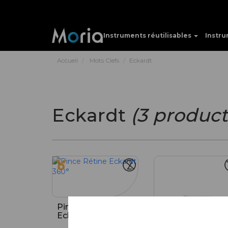
Instruments réutilisables
Instru
Accueil
Mots Clefs
Eckardt
Eckardt
(3 product
Pince Rétine
Eckardt 360°