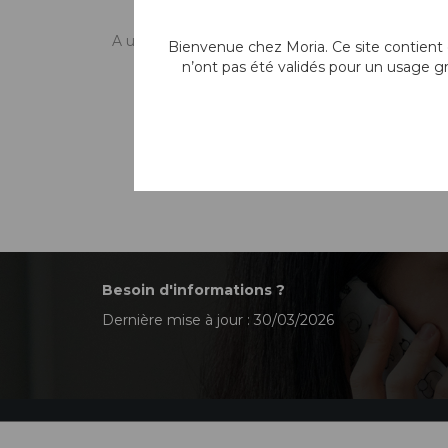
A usage unique
Bienvenue chez Moria. Ce site contient d
Pince Rétine
Eckardt à Manc
n’ont pas été validés pour un usage g
Plat
A usage unique
Besoin d'informations ?
Dernière mise à jour : 30/03/2026