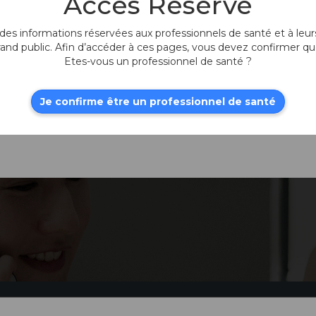
Accès Réservé
es informations réservées aux professionnels de santé et à leurs
Composites -
he
Pince Rétine
rand public. Afin d’accéder à ces pages, vous devez confirmer qu
Eckardt
Etes-vous un professionnel de santé ?
Gamme Composites
Je confirme être un professionnel de santé