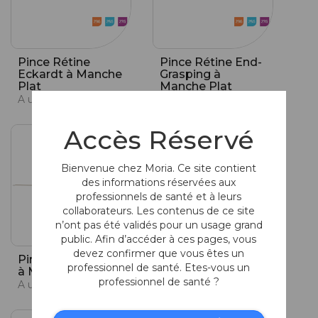
Pince Rétine
Pince Rétine End-
Eckardt à Manche
Grasping à
Plat
Manche Plat
A usage unique
A usage unique
Accès Réservé
Bienvenue chez Moria. Ce site contient
des informations réservées aux
professionnels de santé et à leurs
collaborateurs. Les contenus de ce site
n’ont pas été validés pour un usage grand
public. Afin d’accéder à ces pages, vous
devez confirmer que vous êtes un
Pince Rétine ILM
Pince Rétine Tano
professionnel de santé. Etes-vous un
à Manche Plat
à Manche Plat
professionnel de santé ?
A usage unique
A usage unique