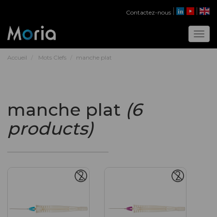
Contactez-nous
Toggl
Accueil
Mots Clefs
manche plat
manche plat
(6
products)