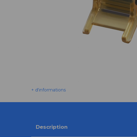
+ d'informations
Description