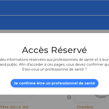
Accès Réservé
Produits fr
es informations réservées aux professionnels de santé et à leurs
rand public. Afin d’accéder à ces pages, vous devez confirmer qu
Etes-vous un professionnel de santé ?
Je confirme être un professionnel de santé
Tête OU LC 150
Tête OU LC 200
Chambre
Tête OU LC 25