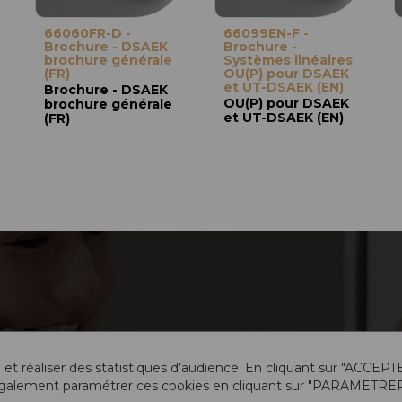
66060FR-D -
66099EN-F -
Brochure - DSAEK
Brochure -
brochure générale
Systèmes linéaires
(FR)
OU(P) pour DSAEK
et UT-DSAEK (EN)
Brochure - DSAEK
OU(P) pour DSAEK
brochure générale
et UT-DSAEK (EN)
(FR)
 et réaliser des statistiques d’audience. En cliquant sur "ACCEPT
galement paramétrer ces cookies en cliquant sur "PARAMETRER