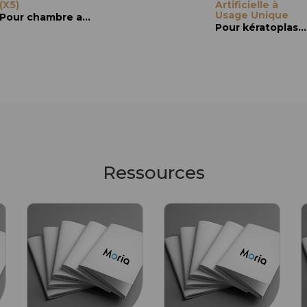
(X5)
(X5)
Artificielle à
(X5)
Usage Unique
Pour chambre artificielle
Pour chambre artificielle
Pour kératoplastie : DSAEK & DMEK
Ressources