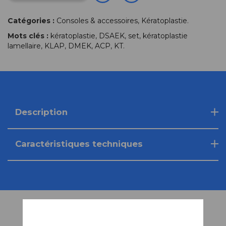
Catégories :
Consoles & accessoires
,
Kératoplastie
.
Mots clés :
kératoplastie
,
DSAEK
,
set
,
kératoplastie
lamellaire
,
KLAP
,
DMEK
,
ACP
,
KT
.
Description
Caractéristiques techniques