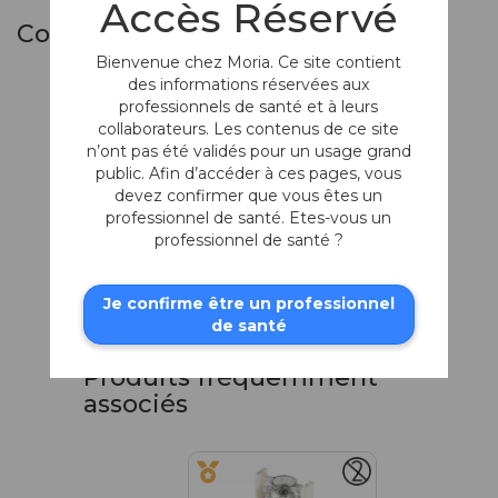
Accès Réservé
Composants du Set
Bienvenue chez Moria. Ce site contient
des informations réservées aux
professionnels de santé et à leurs
collaborateurs. Les contenus de ce site
n’ont pas été validés pour un usage grand
public. Afin d’accéder à ces pages, vous
devez confirmer que vous êtes un
professionnel de santé. Etes-vous un
professionnel de santé ?
Système ACP
Je confirme être un professionnel
Pour kératoplastie
de santé
Produits fréquemment
associés