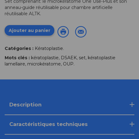
Set comprenant: le microkératome One Use-Plus et son
anneau-guide réutilisable pour chambre artificielle
réutilisable ALTK.
Ajouter au panier
Catégories :
Kératoplastie
.
Mots clés :
kératoplastie
,
DSAEK
,
set
,
kératoplastie
lamellaire
,
microkératome
,
OUP
.
Description
Caractéristiques techniques