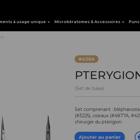
ments à usage unique
Microkératomes & Accessoires
Punc
ON
#426A
PTERYGIO
(Set de base)
Set comprenant : blépharostat
(#3225), ciseaux (#4877A, #4251
chirurgie du pterigion.
Ajouter au panier