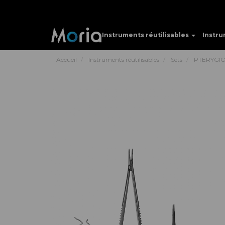
Instruments réutilisables
Instru
Accueil
Instruments réutilisables
Sets
PTERYGI