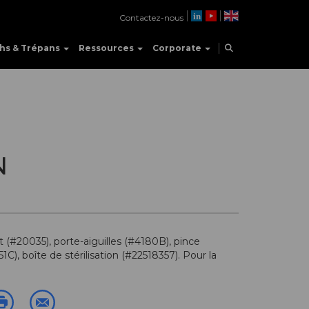
Contactez-nous
hs & Trépans
Ressources
Corporate
N
 (#20035), porte-aiguilles (#4180B), pince
C), boîte de stérilisation (#22518357). Pour la