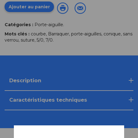
Ajouter au panier
Catégories :
Porte-aiguille
.
Mots clés :
courbe
,
Barraquer
,
porte-aiguilles
,
conique
,
sans
verrou
,
suture
,
5/0
,
7/0
.
Description
Caractéristiques techniques