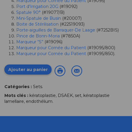
Marqueur pour Cornée du Patient
(#19095)
Port d'Irrigation 20G
(#19092)
Spatule 90°
(#19077/B)
Mini-Spatule de Busin
(#20007)
Boite de Stérilisation
(#22519093)
Porte-aiguilles de Barraquer-De Laage
(#7252BIS)
Pince de Bonn-Moria
(#7850A)
Marqueur “S”
(#19096)
Marqueur pour Cornée du Patient
(#19095/800)
Marqueur pour Cornée du Patient
(#19095/850).
Ajouter au panier
Catégories :
Sets
.
Mots clés :
kératoplastie
,
DSAEK
,
set
,
kératoplastie
lamellaire
,
endothélium
.