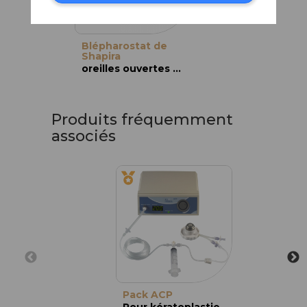
Blépharostat de
Shapira
oreilles ouvertes et larges, adulte
Produits fréquemment
associés
Pack ACP