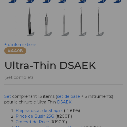
+ d'informations
#440B
Ultra-Thin DSAEK
(Set complet)
Set
comprenant 13 items (
set de base
+ 5 instruments)
pour la chirurgie Ultra-Thin
DSAEK
:
Blépharostat de Shapira
(#18195)
Pince de Busin 23G
(#20011)
Crochet de Price
(#19091)