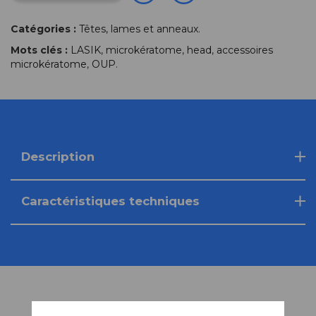
Catégories :
Têtes, lames et anneaux
.
Mots clés :
LASIK
,
microkératome
,
head
,
accessoires
microkératome
,
OUP
.
Description
Caractéristiques techniques