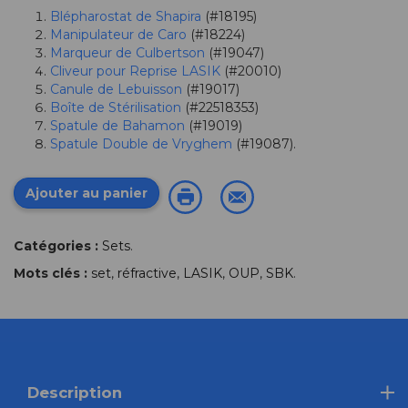
Blépharostat de Shapira
(#18195)
Manipulateur de Caro
(#18224)
Marqueur de Culbertson
(#19047)
Cliveur pour Reprise LASIK
(#20010)
Canule de Lebuisson
(#19017)
Boîte de Stérilisation
(#22518353)
Spatule de Bahamon
(#19019)
Spatule Double de Vryghem
(#19087).
Ajouter au panier
Catégories :
Sets
.
Mots clés :
set
,
réfractive
,
LASIK
,
OUP
,
SBK
.
Description