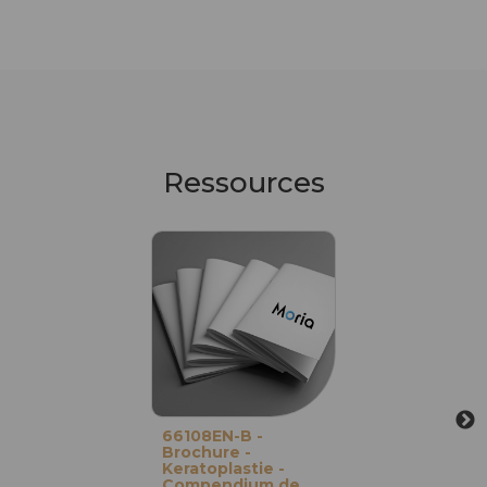
Ressources
66108EN-B -
Brochure -
Keratoplastie -
Compendium de