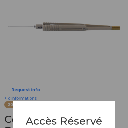
Request info
+ d'informations
20332-20333
Composites - Pince
Accès Réservé