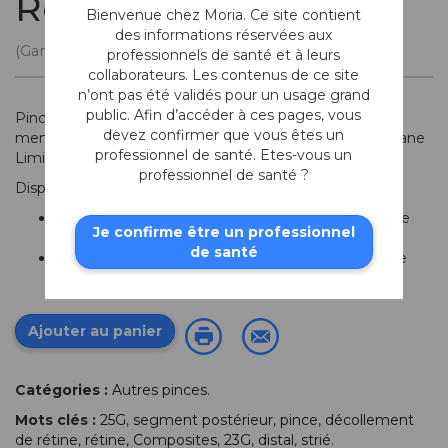
Rétine Striée
Bienvenue chez Moria. Ce site contient
des informations réservées aux
(Gamme Composites)
professionnels de santé et à leurs
collaborateurs. Les contenus de ce site
n’ont pas été validés pour un usage grand
public. Afin d’accéder à ces pages, vous
Pince rétine
striée
à mors fins adaptée au pelage de
devez confirmer que vous êtes un
membranes vitréo-rétiniennes telle que la MLI (Membrane
professionnel de santé. Etes-vous un
Limitante Interne).
professionnel de santé ?
Disponible en 2 tailles:
23G: longueur totale: 14,8 cm; longueur de la partie
Je confirme être un professionnel
active: 34 mm
de santé
25G: longueur totale: 14,6 cm; longueur de la partie
active: 32 mm
Ajouter au panier
Catégories :
Autres pinces
.
Mots clés :
25G
,
segment postérieur
,
pince
,
décollement
de rétine
,
rétine
,
Composites
,
23G
,
distal
,
strié
.