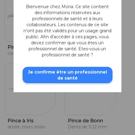
Bienvenue chez Moria. Ce site contient
des informations réservées aux
professionnels de santé et à leurs
collaborateurs. Les contenus de ce site
n’ont pas été validés pour un usage grand
public. Afin d’accéder à ces pages, vous
devez confirmer que vous êtes un
Pince à Iris
Pince à Iris
professionnel de santé. Etes-vous un
courbe, mors striés
courbe, mors lisses
professionnel de santé ?
Je confirme être un professionnel
de santé
Pince à Iris
Pince de Bonn
droite, mors striés
Dents de 0,12 mm