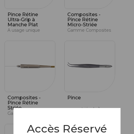
Pince Rétine
Composites -
Ultra-Grip à
Pince Rétine
Manche Plat
Micro-Striée
A usage unique
Gamme Composites
Composites -
Pince
Pince Rétine
Striée
mors striés de 1 mm
Gamme Composites
Accès Réservé