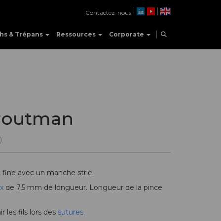
Contactez-nous
hs & Trépans
Ressources
Corporate
Troutman
)
t fine avec un manche strié.
ux
de 7,5 mm de longueur. Longueur de la pince
 les fils lors des
sutures
.