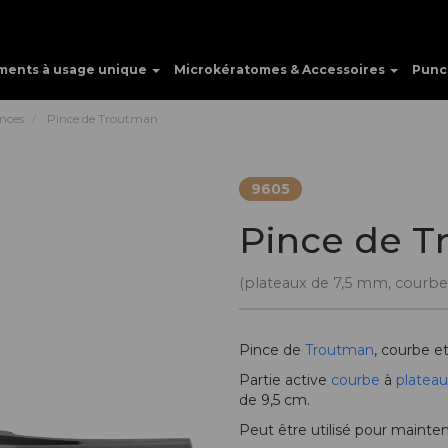
ments à usage unique
Microkératomes & Accessoires
Punc
inces
Pince de Troutman
9605
Pince de 
(plateaux de 7,5 mm, courbe
Pince de
Troutman
, courbe e
Partie active
courbe
à
platea
de 9,5 cm.
Peut être utilisé pour maintenir