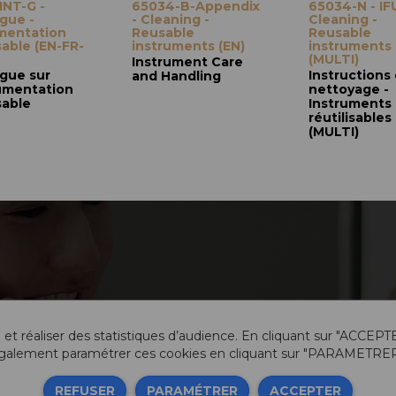
NT-G -
65034-B-Appendix
65034-N - IF
gue -
- Cleaning -
Cleaning -
mentation
Reusable
Reusable
isable (EN-FR-
instruments (EN)
instruments
(MULTI)
Instrument Care
gue sur
Instructions
and Handling
rumentation
nettoyage -
sable
Instruments
réutilisables
(MULTI)
 et réaliser des statistiques d’audience. En cliquant sur "ACCEPT
galement paramétrer ces cookies en cliquant sur "PARAMETRER
Info
REFUSER
PARAMÉTRER
ACCEPTER