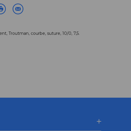
ent
,
Troutman
,
courbe
,
suture
,
10/0
,
7,5
.