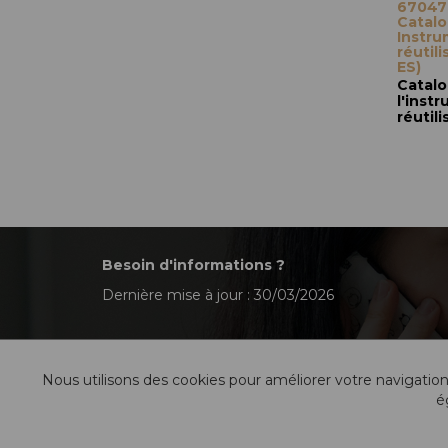
67047I
Catalo
Instru
réutil
ES)
Catalo
l'inst
réutili
Besoin d'informations ?
Dernière mise à jour : 30/03/2026
Nous utilisons des cookies pour améliorer votre navigation
é