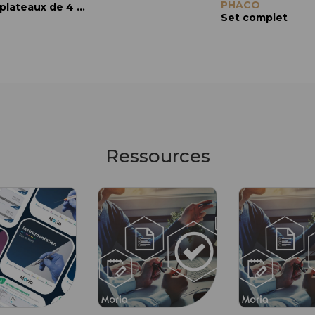
PHACO
Troutman
plateaux de 4 mm, droite
plateaux de 3 mm, droite
Set complet
Ressources