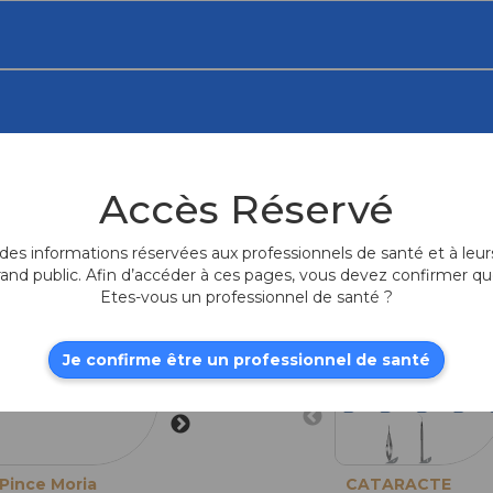
Accès Réservé
Produits fr
es informations réservées aux professionnels de santé et à leurs
rand public. Afin d’accéder à ces pages, vous devez confirmer qu
Etes-vous un professionnel de santé ?
Je confirme être un professionnel de santé
Pince Moria
Pince Moria
CATARACTE
Pince de