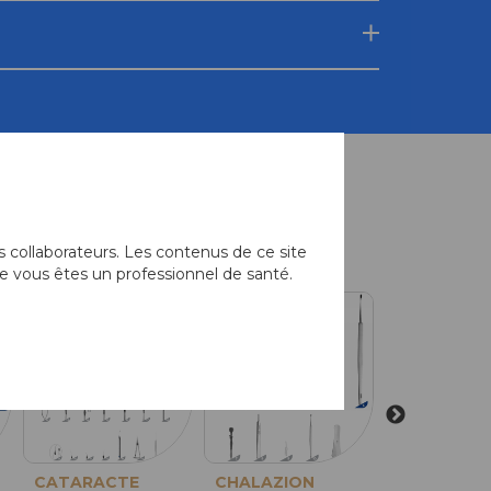
équemment associés
 collaborateurs. Les contenus de ce site
e vous êtes un professionnel de santé.
CATARACTE
Pince Moria
CHALAZION
Pince de Moria
PTERYGIO
Pince Mo