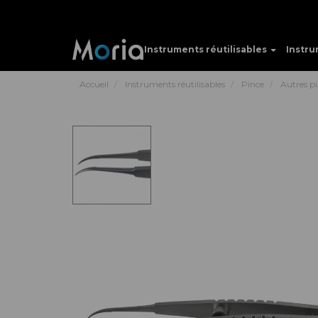
Instruments réutilisables
Instru
Accueil
Instruments réutilisables
Pince
Autres p