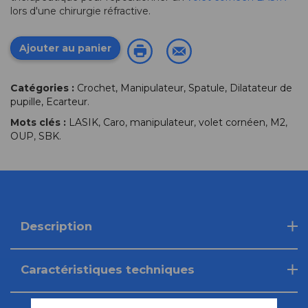
lors d'une chirurgie réfractive.
Ajouter au panier
Catégories :
Crochet, Manipulateur, Spatule, Dilatateur de
pupille, Ecarteur
.
Mots clés :
LASIK
,
Caro
,
manipulateur
,
volet cornéen
,
M2
,
OUP
,
SBK
.
Description
Caractéristiques techniques