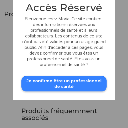
Accès Réservé
Produits similaires
Bienvenue chez Moria. Ce site contient
des informations réservées aux
professionnels de santé et à leurs
collaborateurs. Les contenus de ce site
n’ont pas été validés pour un usage grand
public. Afin d’accéder à ces pages, vous
devez confirmer que vous êtes un
professionnel de santé. Etes-vous un
professionnel de santé ?
Base de la
Je confirme être un professionnel
chambre artificielle
de santé
ALTK
Pour kératoplastie
Produits fréquemment
associés