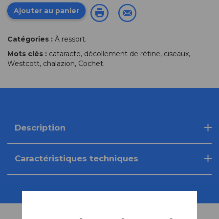
Ajouter au panier
Catégories :
À ressort
.
Mots clés :
cataracte
,
décollement de rétine
,
ciseaux
,
Westcott
,
chalazion
,
Cochet
.
Description
Caractéristiques techniques