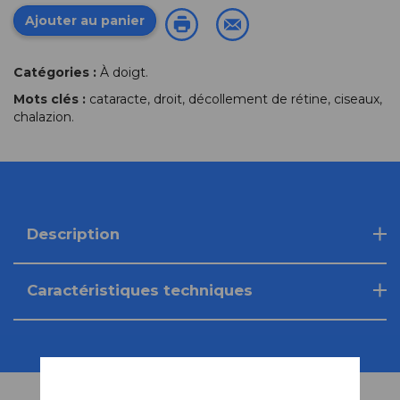
Ajouter au panier
Catégories :
À doigt
.
Mots clés :
cataracte
,
droit
,
décollement de rétine
,
ciseaux
,
chalazion
.
Description
Caractéristiques techniques