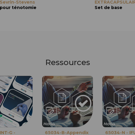
Sevrin-Stevens
EXTRACAPSULAI
Lames courbes, émoussées
pour ténotomie
Set de base
Ressources
NT-G -
65034-B-Appendix
65034-N - IF