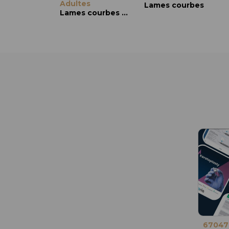
Adultes
Lames courbes
Lames courbes et émoussées
67047I