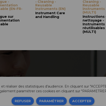
gue -
- Cleaning -
Cleaning -
mentation
Reusable
Reusable
isable (EN-FR-
instruments (EN)
instruments
(MULTI)
Instrument Care
gue sur
Instructions
and Handling
rumentation
nettoyage -
sable
Instruments
réutilisables
(MULTI)
 et réaliser des statistiques d’audience. En cliquant sur "ACCEPT
galement paramétrer ces cookies en cliquant sur "PARAMETRER
Info
REFUSER
PARAMÉTRER
ACCEPTER