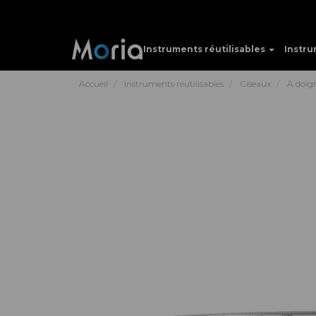
Instruments réutilisables
Instru
Accueil
Instruments réutilisables
Ciseaux
À doig