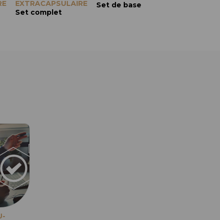
RE
EXTRACAPSULAIRE
Lames courbes et pointues
Lames droites et pointues
Set de base
Set comple
Set complet
U-