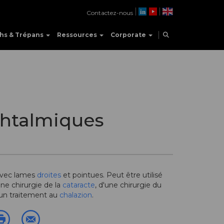
Contactez-nous
hs & Trépans
Ressources
Corporate
htalmiques
avec lames
droites
et pointues. Peut être utilisé
une chirurgie de la
cataracte
, d'une chirurgie du
un traitement au
chalazion
.