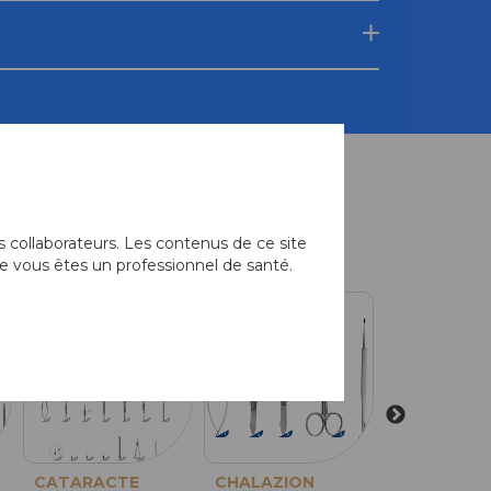
équemment associés
 collaborateurs. Les contenus de ce site
e vous êtes un professionnel de santé.
CATARACTE
Micro-Ciseaux
CHALAZION
CHALAZIO