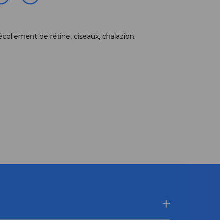
écollement de rétine
,
ciseaux
,
chalazion
.