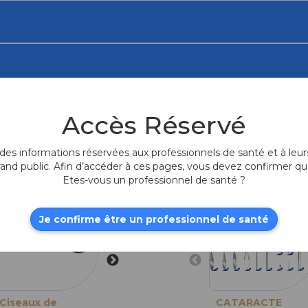
Accès Réservé
Produits fr
es informations réservées aux professionnels de santé et à leurs
rand public. Afin d’accéder à ces pages, vous devez confirmer qu
Etes-vous un professionnel de santé ?
Je confirme être un professionnel de santé
Ciseaux de
Micro-Ciseaux
CATARACTE
Micro-Ciseaux