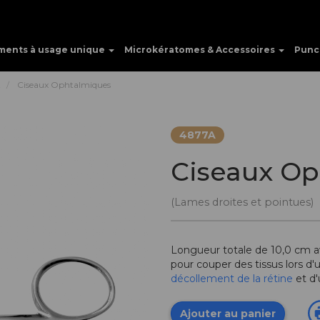
ments à usage unique
Microkératomes & Accessoires
Punc
t
Ciseaux Ophtalmiques
4877A
Ciseaux Op
(Lames droites et pointues)
Longueur totale de 10,0 cm 
pour couper des tissus lors d'
décollement de la rétine
et d'
Ajouter au panier