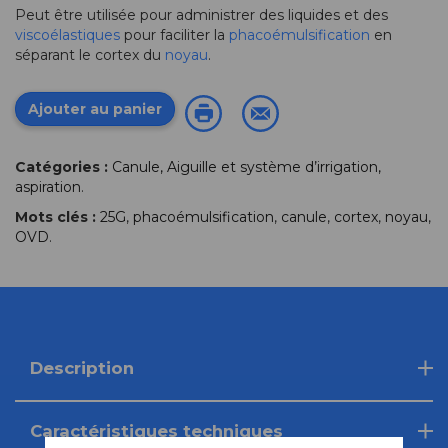
Peut être utilisée pour administrer des liquides et des
viscoélastiques
pour faciliter la
phacoémulsification
en
séparant le cortex du
noyau
.
Ajouter au panier
Catégories :
Canule, Aiguille et système d’irrigation,
aspiration
.
Mots clés :
25G
,
phacoémulsification
,
canule
,
cortex
,
noyau
,
OVD
.
Description
Caractéristiques techniques