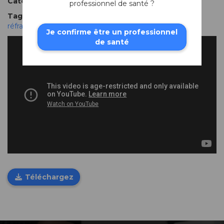
Categories
:
Instruments à usage unique
.
professionnel de santé ?
Tags
:
cataracte
,
kératoplastie
,
kératoplastie lamellaire
,
réfractive
.
Je confirme être un professionnel
de santé
Téléchargez