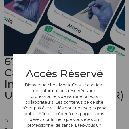
67040INT-B -
Catalogue -
Accès Réservé
Instrumentation à
Bienvenue chez Moria. Ce site contient
des informations réservées aux
Usage Unique (EN-FR)
professionnels de santé et à leurs
collaborateurs. Les contenus de ce site
n’ont pas été validés pour un usage grand
public. Afin d’accéder à ces pages, vous
devez confirmer que vous êtes un
Catalogue de l'instrumentation à usage unique
professionnel de santé. Etes-vous un