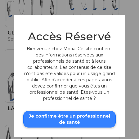
Accès Réservé
GLAUCOME
GLAUCOME
Set de base
Set complet
Bienvenue chez Moria. Ce site contient
des informations réservées aux
professionnels de santé et à leurs
collaborateurs. Les contenus de ce site
n’ont pas été validés pour un usage grand
public. Afin d’accéder à ces pages, vous
devez confirmer que vous êtes un
professionnel de santé. Etes-vous un
professionnel de santé ?
LASIK (avec M2)
OCULOPLASTIE
Set de base
Je confirme être un professionnel
de santé