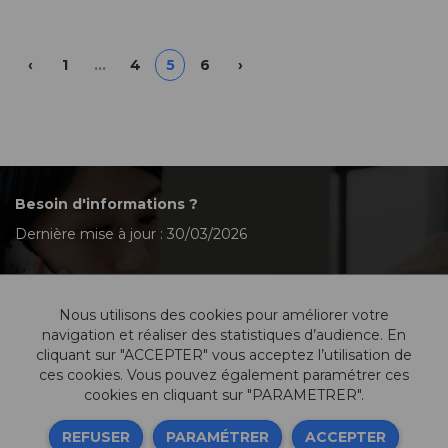
Précédent
Suivant
‹
1
…
4
5
6
›
Besoin d'informations ?
Dernière mise à jour : 30/03/2026
Nous utilisons des cookies pour améliorer votre
Contactez-nous
navigation et réaliser des statistiques d’audience. En
cliquant sur "ACCEPTER" vous acceptez l’utilisation de
ces cookies. Vous pouvez également paramétrer ces
cookies en cliquant sur "PARAMETRER".
Informations légales
REFUSER
PARAMÉTRER
ACCEPTER
Sitemap