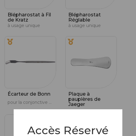
Blépharostat à Fil
Blépharostat
de Kratz
Réglable
à usage unique
à usage unique
Écarteur de Bonn
Plaque à
paupières de
pour la conjonctive et l'orbite
Jaeger
Accès Réservé