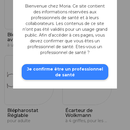
Bienvenue chez Moria. Ce site contient
des informations réservées aux
professionnels de santé et à leurs
collaborateurs. Les contenus de ce site
n’ont pas été validés pour un usage grand
Blépharostat à Fil
Blépharostat à Fil
public. Afin d’accéder à ces pages, vous
avec Plateaux
pour Prématurés
devez confirmer que vous êtes un
à usage unique
pour néonatalogie
professionnel de santé. Etes-vous un
professionnel de santé ?
Je confirme être un professionnel
de santé
Blépharostat
Écarteur de
Réglable
Wolkmann
pour adulte
à 4 griffes, pour les blessures