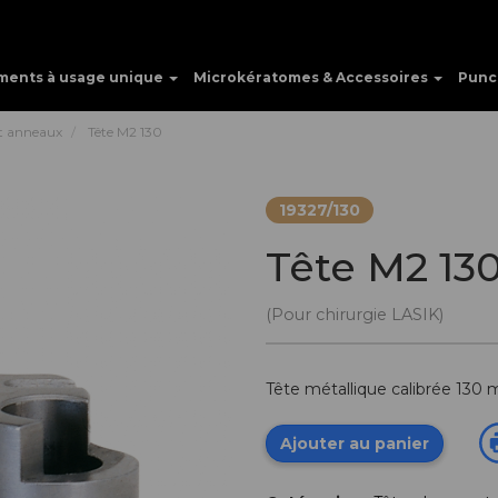
ments à usage unique
Microkératomes & Accessoires
Punc
et anneaux
Tête M2 130
19327/130
Tête M2 13
(Pour chirurgie LASIK)
Tête métallique calibrée 130
Ajouter au panier