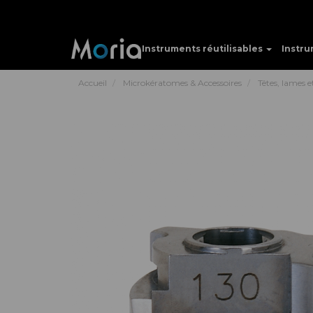
Instruments réutilisables
Instru
Accueil
Microkératomes & Accessoires
Têtes, lames 