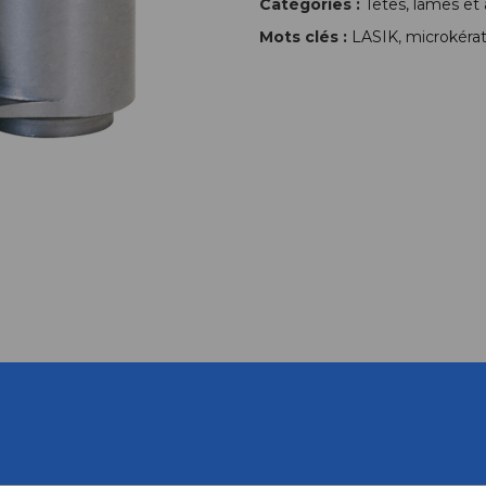
Catégories :
Têtes, lames et
Mots clés :
LASIK
,
microkér