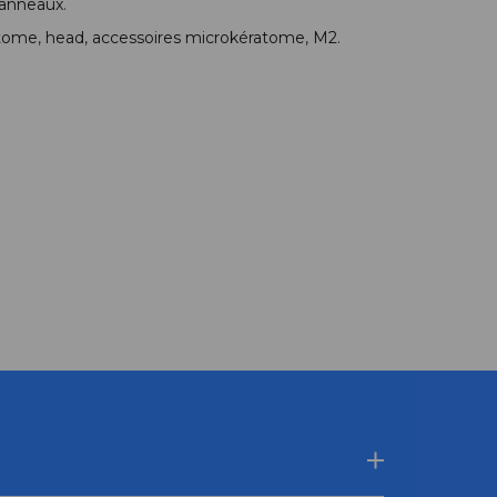
 anneaux
.
atome
,
head
,
accessoires microkératome
,
M2
.