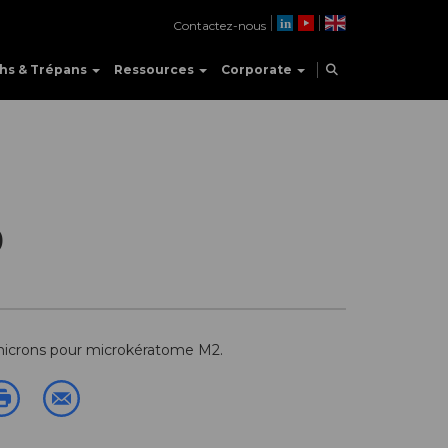
Contactez-nous
hs & Trépans
Ressources
Corporate
0
 microns pour microkératome M2.