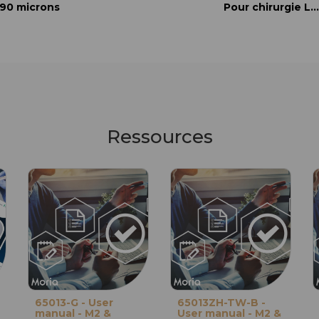
90 microns
Pour chirurgie LASIK
Pour chirurgie LASIK
Ressources
65013-G - User
65013ZH-TW-B -
manual - M2 &
User manual - M2 &