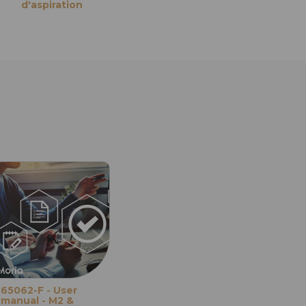
d'aspiration
Evolution 3
65062-F - User
manual - M2 &