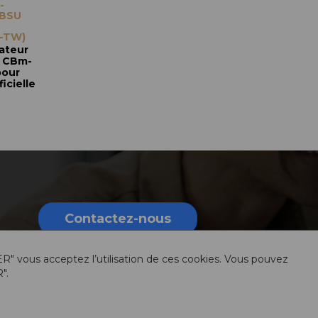
-
CBSU
-TW)
sateur
e CBm-
pour
icielle
Contactez-nous
ER" vous acceptez l’utilisation de ces cookies. Vous pouvez
".
rmations légales
Sitemap
Ressources