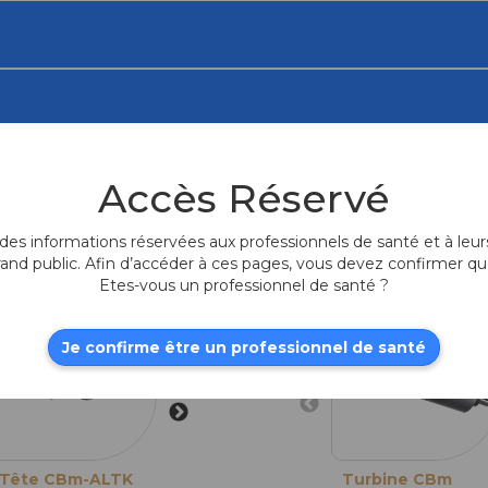
Accès Réservé
Produits fr
es informations réservées aux professionnels de santé et à leurs
rand public. Afin d’accéder à ces pages, vous devez confirmer qu
Etes-vous un professionnel de santé ?
Je confirme être un professionnel de santé
Tête CBm-ALTK
Tête CBm-ALTK
Turbine CBm
Tête CBm-ALT