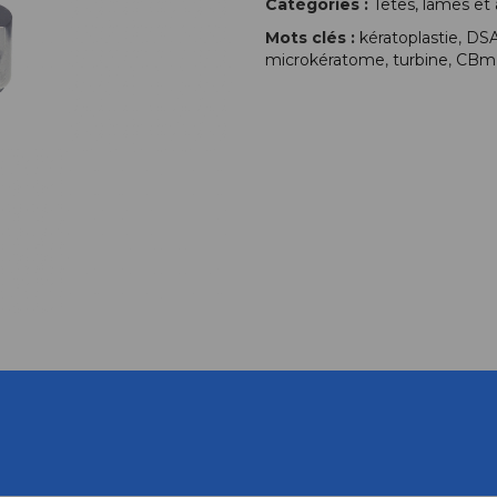
Catégories :
Têtes, lames et
Mots clés :
kératoplastie
,
DS
microkératome
,
turbine
,
CBm