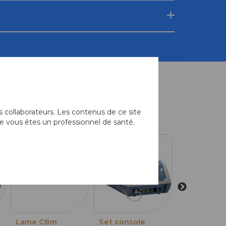
équemment associés
 collaborateurs. Les contenus de ce site
e vous êtes un professionnel de santé.
K
Lame CBm
Tête CBm-ALTK
Set console
Tête CBm-ALTK
Système D