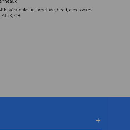
 anneaux
.
AEK
,
kératoplastie lamellaire
,
head
,
accessoires
,
ALTK
,
CB
.