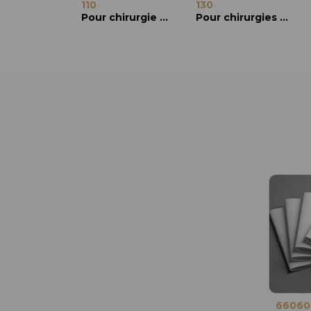
110
130
Pour chirurgie DSAEK et ALTK
Pour chirurgies DSAEK et ALTK
66060