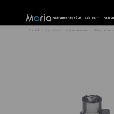
Instruments réutilisables
Instru
Accueil
Microkératomes & Accessoires
Têtes, lames 