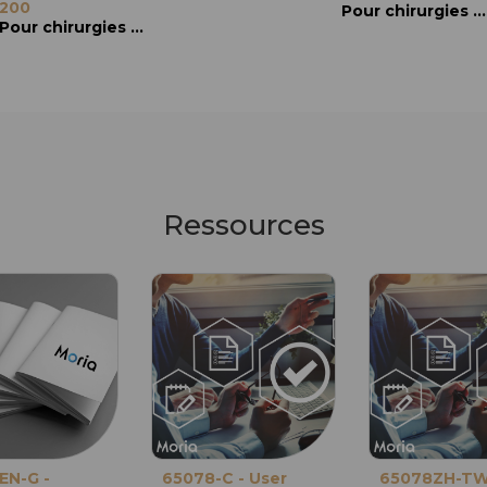
200
250
300
Pour chirurgies DSAEK, ALTK et LASIK
Pour chirurgies DSAEK et ALTK
Pour chirurgies DSAEK et ALTK
Ressources
EN-G -
65078-C - User
65078ZH-TW