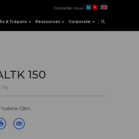
Contactez-nous
hs & Trépans
Ressources
Corporate
ALTK 150
LTK)
r turbine CBm.