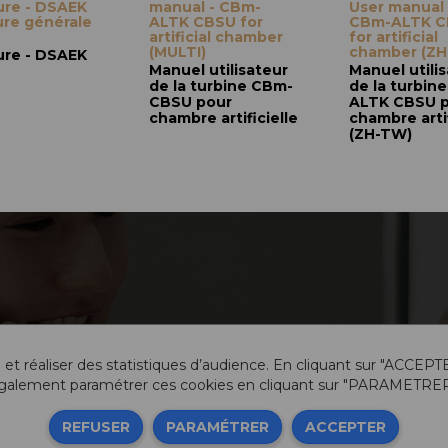
ure - DSAEK
manual - CBm-
User manual 
re générale
ALTK CBSU for
CBm-ALTK 
artificial chamber
for artificial
(MULTI)
chamber (ZH
ure - DSAEK
Manuel utilisateur
Manuel utili
de la turbine CBm-
de la turbin
CBSU pour
ALTK CBSU 
chambre artificielle
chambre artif
(ZH-TW)
 et réaliser des statistiques d’audience. En cliquant sur "ACCEPT
galement paramétrer ces cookies en cliquant sur "PARAMETRER
Info
REFUSER
PARAMÉTRER
ACCEPTER