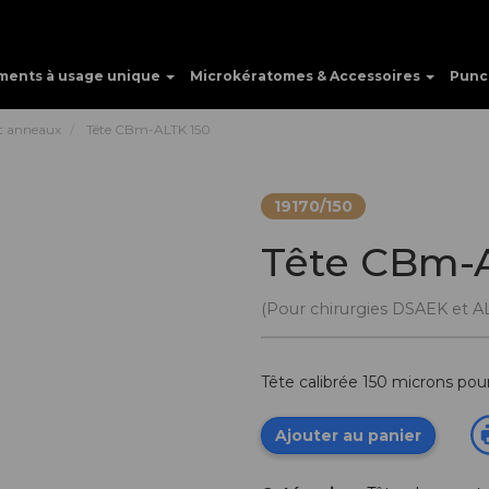
ments à usage unique
Microkératomes & Accessoires
Punc
et anneaux
Tête CBm-ALTK 150
19170/150
Tête CBm-
(Pour chirurgies DSAEK et A
Tête calibrée 150 microns pou
Ajouter au panier