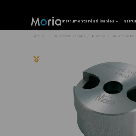
Instruments réutilisables
Instru
Accueil
Punchs & Trépans
Punchs
Punch de Mu