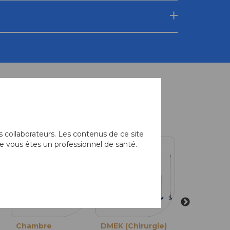
équemment associés
 collaborateurs. Les contenus de ce site
e vous êtes un professionnel de santé.
Chambre
Punch gardé
DMEK (Chirurgie)
Punch Gardé
DMEK
Punch Ga