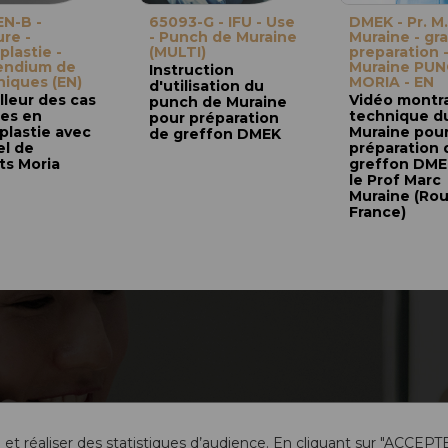
N-B -
65093-G - IFU - Use
DMEK - Pr. M.
re -
- Punch de Muraine
Muraine - gra
plastie -
(MULTI)
preparation 
ndium de
Muraine PUN
Instruction
iniques (EN)
MORIA - EN
d'utilisation du
lleur des cas
Vidéo montra
punch de Muraine
ues en
technique d
pour préparation
plastie avec
Muraine pou
de greffon DMEK
el de
préparation 
ts Moria
greffon DME
le Prof Marc
Muraine (Ro
France)
 et réaliser des statistiques d’audience. En cliquant sur "ACCEPT