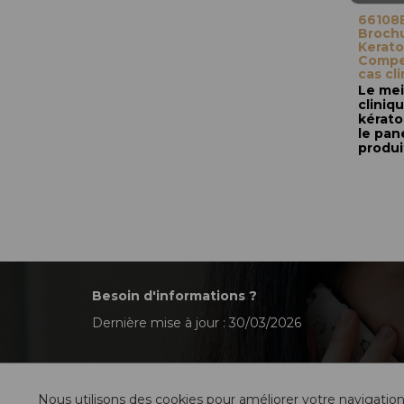
66108E
Brochu
Kerato
Compe
cas cl
Le mei
cliniq
kérato
le pan
produi
Besoin d'informations ?
Dernière mise à jour : 30/03/2026
Nous utilisons des cookies pour améliorer votre navigation