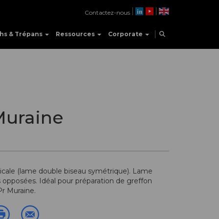
Contactez-nous
hs & Trépans
Ressources
Corporate
Muraine
ticale (lame double biseau symétrique). Lame
 opposées. Idéal pour préparation de greffon
r Muraine.