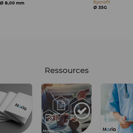
Rycroft
Ø 8,00 mm
Ø 8,50 mm
Ø 9,50 mm
Ø 35G
Ressources