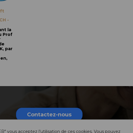
ft
-
CH -
nt la
u Prof
r
de
K, par
uen,
Contactez-nous
ER" vous acceptez l’utilisation de ces cookies. Vous pouvez