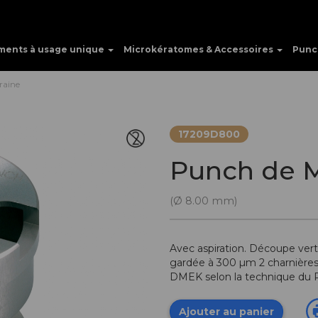
ments à usage unique
Microkératomes & Accessoires
Punc
raine
17209D800
Punch de 
(Ø 8.00 mm)
Avec aspiration. Découpe ver
gardée à 300 µm 2 charnières
DMEK selon la technique du P
Ajouter au panier