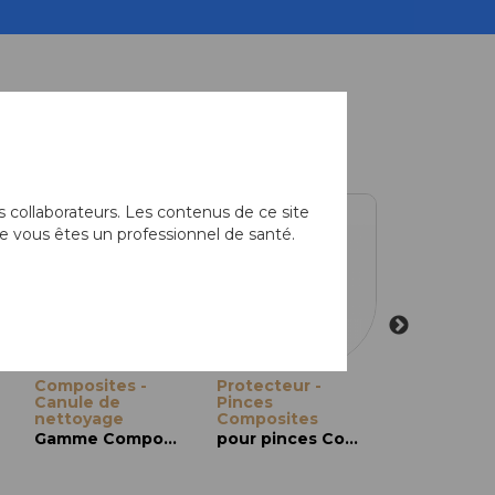
équemment associés
 collaborateurs. Les contenus de ce site
e vous êtes un professionnel de santé.
Composites -
Protecteur -
DECOLLEM
Canule de
Pinces
DE LA RETI
nettoyage
Composites
Set de bas
Gamme Composites
pour pinces Composites