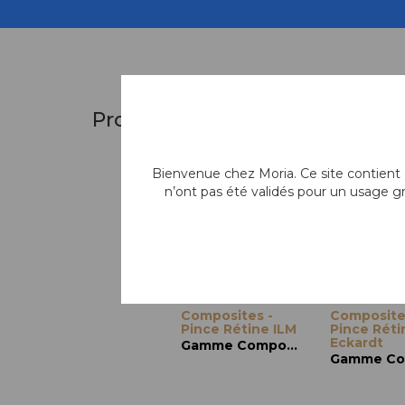
Produits similaires
Bienvenue chez Moria. Ce site contient d
n’ont pas été validés pour un usage g
Composites -
Composite
Pince Rétine ILM
Pince Réti
Eckardt
Gamme Composites