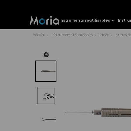
Instruments réutilisables
Instru
Accueil
Instruments réutilisables
Pince
Autres p