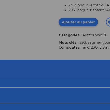
23G: longueur totale: 14
25G: longueur totale: 14
Ajouter au panier
Catégories :
Autres pinces
.
Mots clés :
25G
,
segment pos
Composites
,
Tano
,
23G
,
distal
.