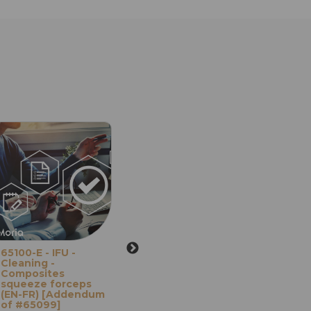
65100-E - IFU -
65100ZH-TW-A -
68773
Cleaning -
IFU - Cleaning -
- Pin
Composites
Composites
Pince
squeeze forceps
squeeze forceps
Moria 
(EN-FR) [Addendum
(ZH-TW)
procé
of #65099]
Cleaning protocol
rétini