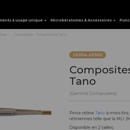
ments à usage unique
Microkératomes & Accessoires
Punc
inces
Composites - Pince Rétine Tano
20304-20305
Composites
Tano
(Gamme Composites)
Pince rétine
Tano
à mors fins
rétiniennes telle que la MLI 
Disponible en 2 tailles: