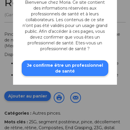
Rétine End-Grasping
Bienvenue chez Moria. Ce site contient
des informations réservées aux
professionnels de santé et à leurs
(Gamme Composites)
collaborateurs. Les contenus de ce site
n’ont pas été validés pour un usage grand
public. Afin d’accéder à ces pages, vous
Pince rétine
End-Grasping
à mors fins adaptée au pelage
devez confirmer que vous êtes un
de membranes vitréo-rétiniennes telle que la MLI
professionnel de santé. Etes-vous un
(Membrane Limitante Interne).
professionnel de santé ?
Disponible en 2 tailles:
23G: longueur totale: 14,9 cm; longueur de la partie
Je confirme être un professionnel
active: 35 mm
de santé
25G: longueur totale: 14,7 cm; longueur de la partie
active: 33 mm
Ajouter au panier
Catégories :
Autres pinces
.
Mots clés :
25G
,
segment postérieur
,
pince
,
décollement
de rétine
,
rétine
,
Composites
,
End Grasping
,
23G
,
distal
.