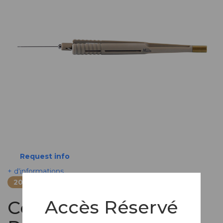
Request info
+ d'informations
20306-20307
Accès Réservé
Composites - Pince