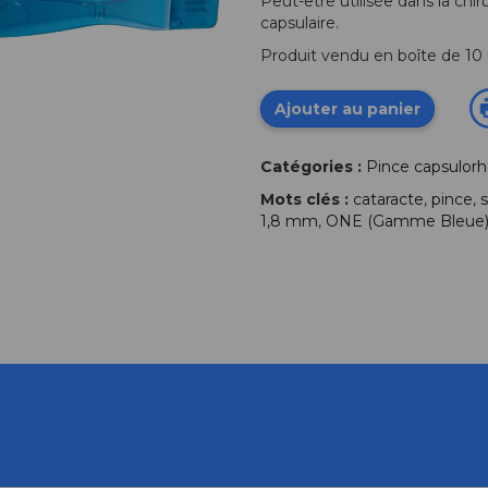
Peut-être utilisée dans la chir
capsulaire.
Produit vendu en boîte de 10 
Ajouter au panier
Catégories :
Pince capsulorh
Mots clés :
cataracte
,
pince
,
s
1,8 mm
,
ONE (Gamme Bleue