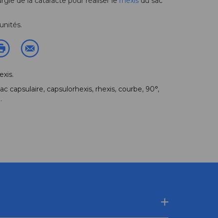
urgie de la cataracte pour réaliser le
rhexis
du sac
unités.
exis
.
ac capsulaire
,
capsulorhexis
,
rhexis
,
courbe
,
90°
,
)
.