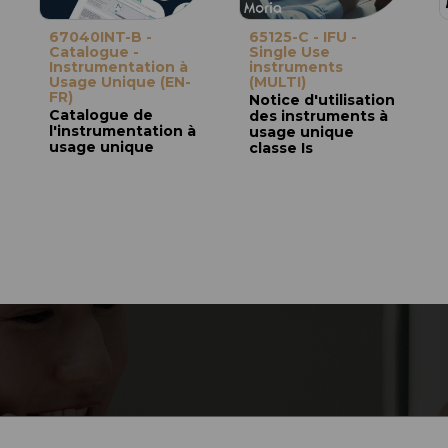
67040INT-B -
65125-C - IFU -
Catalogue -
Single Use
Instrumentation à
instruments
Usage Unique (EN-
(MULTI)
FR)
Notice d'utilisation
Catalogue de
des instruments à
l'instrumentation à
usage unique
usage unique
classe Is