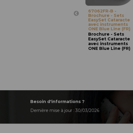
67062FR-B -
Brochure - Sets
EasySet Cataracte
avec instruments
ONE Blue Line (FR)
Brochure - Sets
EasySet Cataracte
avec instruments
ONE Blue Line (FR)
Besoin d'informations ?
Dernière mise à jour : 30/03/2026