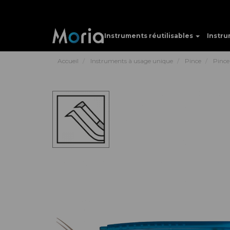
Instruments réutilisables
Instru
Accueil
Instruments à usage unique
Pince
Pince