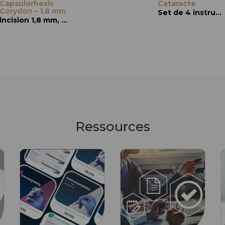
Capsulorhexis
Capsulorhexis
Cataracte
Capsulorhexis
Corydon – 1,8 mm
Utrata – 1,8 mm
Crozafon – 1,8
Set de 4 instruments à usage unique
mm
incision 1,8 mm, branches courbes, extrémités pointues à 90°
incision 1,8 mm, pointe 45°, branches droites
Ressources