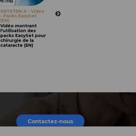
68797EN-A - Video
Cataract - Dr. G.
- Packs EasySet
Montefiore - SU
(EN)
instrumentation -
instrumentation
Vidéo montrant
UU - MORIA - EN +
l'utilisation des
FR
packs EasySet pour
Vidéo montrant
chirurgie de la
l'utilisation des
cataracte (EN)
instruments à
usage unique pour
cataracte, par le Dr
Guy Montefiore
(Paris, France)
Contactez-nous