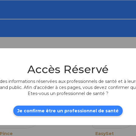
Accès Réservé
Produits fr
es informations réservées aux professionnels de santé et à leurs
rand public. Afin d’accéder à ces pages, vous devez confirmer qu
Etes-vous un professionnel de santé ?
Je confirme être un professionnel de santé
Pince
Pince
EasySet
Pince