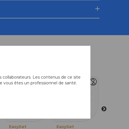
équemment associés
 collaborateurs. Les contenus de ce site
e vous êtes un professionnel de santé.
EasySet
Pince
EasySet
EasySet