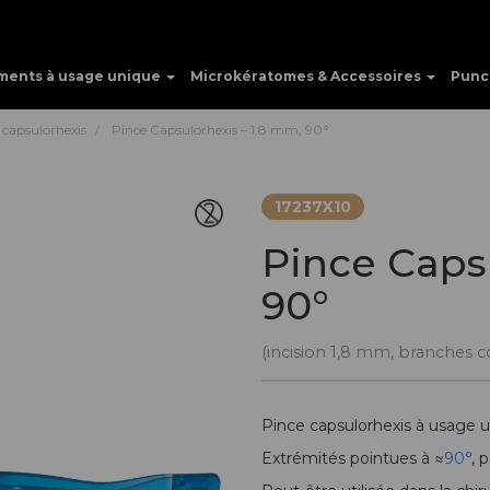
ments à usage unique
Microkératomes & Accessoires
Punc
 capsulorhexis
Pince Capsulorhexis – 1.8 mm, 90°
17237X10
Pince Caps
90°
(incision 1,8 mm, branches c
Pince capsulorhexis à usage 
Extrémités pointues à ≈
90°
, 