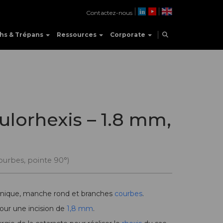
Contactez-nous
hs & Trépans
Ressources
Corporate
ulorhexis – 1.8 mm,
ourbes, pointe 90°)
unique, manche rond et branches
courbes
.
pour une incision de
1,8 mm
.