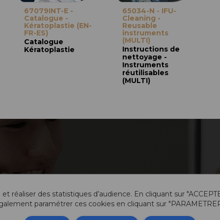
67079INT-E -
65034-N - IFU-
Catalogue -
Cleaning -
Kératoplastie (EN-
Reusable
FR-ES)
instruments
(MULTI)
Catalogue
Instructions de
Kératoplastie
nettoyage -
Instruments
réutilisables
(MULTI)
 et réaliser des statistiques d’audience. En cliquant sur "ACCEPT
galement paramétrer ces cookies en cliquant sur "PARAMETRER
Info