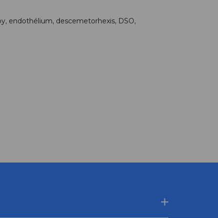
oy
,
endothélium
,
descemetorhexis
,
DSO
,