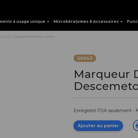
ments à usage unique
Microkératomes & Accessoires
Punc
ur DSO Descemetorhexis 4mm
20043
Marqueur 
Descemeto
Enregistré FDA seulement -
Ajouter au panier