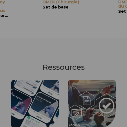
oy
DMEK (Chirurgie)
DME
du 
Set de base
xis
Set
pour descemetorhexis
Ressources