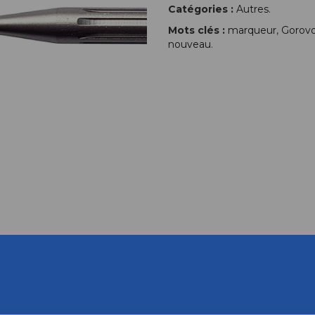
Catégories :
Autres
.
Mots clés :
marqueur
,
Gorov
nouveau
.