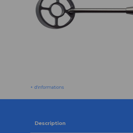
+ d'informations
Description