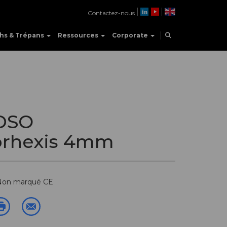
Contactez-nous
hs & Trépans
Ressources
Corporate
DSO
rhexis 4mm
 Non marqué CE