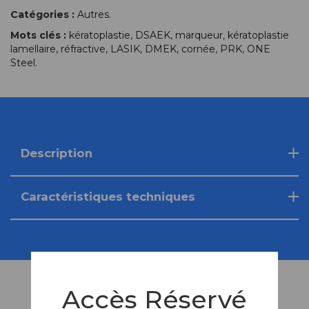
Catégories :
Autres
.
Mots clés :
kératoplastie
,
DSAEK
,
marqueur
,
kératoplastie
lamellaire
,
réfractive
,
LASIK
,
DMEK
,
cornée
,
PRK
,
ONE
Steel
.
Description
Caractéristiques techniques
Accès Réservé