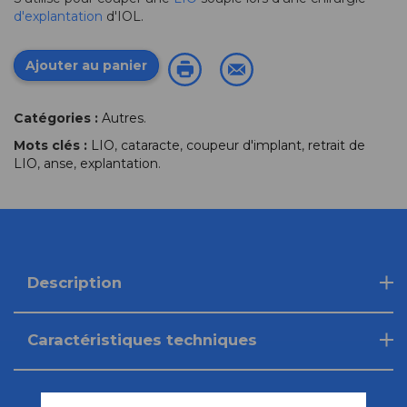
d'explantation
d'IOL.
Ajouter au panier
Catégories :
Autres
.
Mots clés :
LIO
,
cataracte
,
coupeur d'implant
,
retrait de
LIO
,
anse
,
explantation
.
Description
Caractéristiques techniques