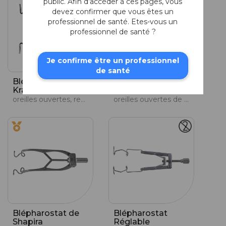
public. Afin d’accéder à ces pages, vous
devez confirmer que vous êtes un
professionnel de santé. Etes-vous un
professionnel de santé ?
Je confirme être un professionnel
de santé
Blépharostat de
Blépharostat de
Kratz
Kratz-Crozafon
oreilles ouvertes, ressort souple, fil de 0,8 mm avec extrémité en forme d'olive
oreilles ouvertes de 14 mm, fil de 1 mm, ressort fort
Blépharostat de
Blépharostat
Shapira
Réglable