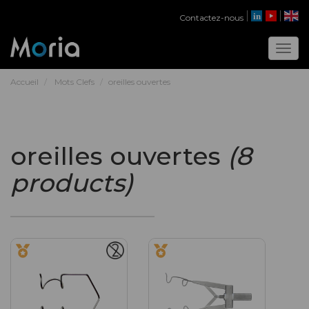
Contactez-nous
Toggl
Accueil
Mots Clefs
oreilles ouvertes
oreilles ouvertes
(8
products)