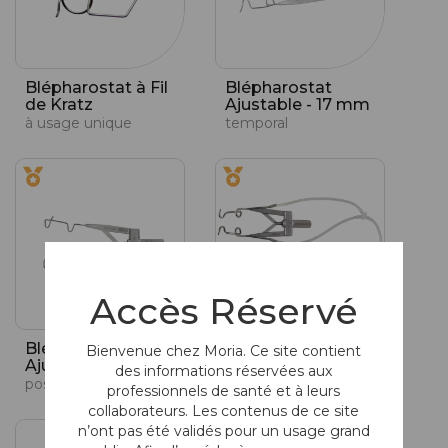
Blépharostat à Fil
Blépharostat
de Kratz
Ajustable - 17 mm
à usage unique
temporal
Accès Réservé
Blépharostat
Blépharostat
Bienvenue chez Moria. Ce site contient
Ajustable - Nasal
Aspirant
des informations réservées aux
positionnement en nasal, 17 mm
oreilles ouvertes et carrées
professionnels de santé et à leurs
collaborateurs. Les contenus de ce site
n’ont pas été validés pour un usage grand