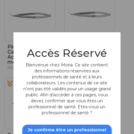
Pinces
Pinces
Accès Réservé
Capsulorhexis à
Capsulorhexis à
Action Croisée,
Action Croisée,
modèle Utrata
Pointe Dentelée
Bienvenue chez Moria. Ce site contient
Incision de 1,8 mm, action croisée
Incision de 1,8 mm, action croisée
des informations réservées aux
professionnels de santé et à leurs
collaborateurs. Les contenus de ce site
n’ont pas été validés pour un usage grand
public. Afin d’accéder à ces pages, vous
devez confirmer que vous êtes un
professionnel de santé. Etes-vous un
professionnel de santé ?
Je confirme être un professionnel