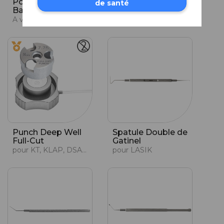
Porte-aiguilles de
Porte-Lame
de santé
Barraquer
Gardé Profond
A verrou, mors courbes, lisses et ultra-fins de 0,8 mm
pour DMEK
Punch Deep Well
Spatule Double de
Full-Cut
Gatinel
pour KT, KLAP, DSAEK
pour LASIK