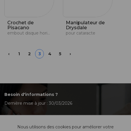
Crochet de
Manipulateur de
Pisacano
Drysdale
embout disque horizontal
pour cataracte
Précédent
Suivant
‹
1
2
3
4
5
›
Besoin d'informations ?
Dernière mise à jour : 30/03/2026
Nous utilisons des cookies pour améliorer votre
Contactez-nous