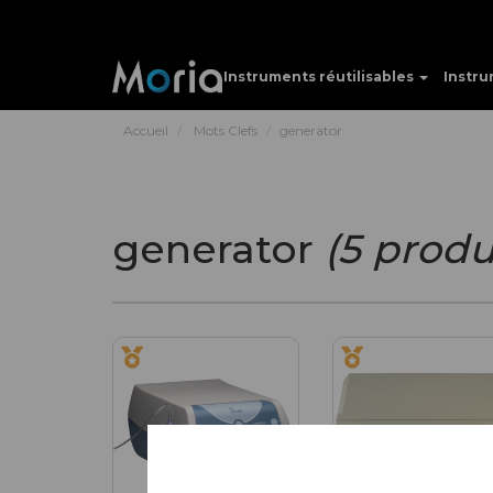
Instruments réutilisables
Instru
Accueil
Mots Clefs
generator
generator
(5 produ