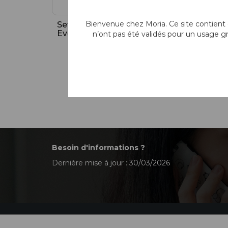
Bienvenue chez Moria. Ce site contient d
Set console
Système ACP
Evolution 3E
n’ont pas été validés pour un usage g
Pour kératoplastie
Besoin d'informations ?
Dernière mise à jour : 30/03/2026