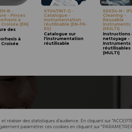
EN-B -
67047INT-G -
65034-N - IF
re - Pinces
Catalogue -
Cleaning -
orhexis à
Instrumentation
Reusable
 Croisée (EN)
réutilisable (EN-FR-
instruments
ES)
(MULTI)
ure des
Catalogue sur
Instructions
l'instrumentation
nettoyage -
orhexis à
réutilisable
Instruments
 Croisée
réutilisables
(MULTI)
 et réaliser des statistiques d’audience. En cliquant sur "ACCEPT
galement paramétrer ces cookies en cliquant sur "PARAMETRER