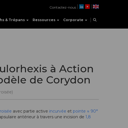
Contactez-nous
hs & Trépans
Ressources
Corporate
ulorhexis à Action
odèle de Corydon
roisée)
roisée
avec partie active
incurvée
et
pointe ≈ 90°
capsulaire antérieur à travers une incision de
1,8