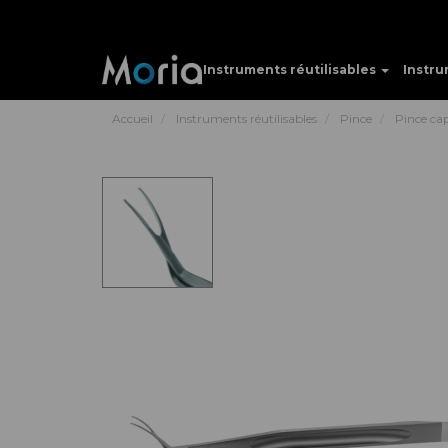
Instruments réutilisables
Instru
Accueil
Instruments réutilisables
Pince
Pince ca