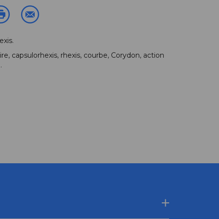
exis
.
ire
,
capsulorhexis
,
rhexis
,
courbe
,
Corydon
,
action
u
.