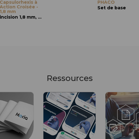
Capsulorhexis à
Capsulorhexis à
PHACO
Capsulorhexis 
Action Croisée -
Action Croisée,
Action Croisée,
Set de base
1,8 mm
modèle de
modèle Utrata
Crozafon
incision 1,8 mm, action croisée
Incision de 1,8 mm, ac
Incision de 1,8 mm, action croisée
Ressources