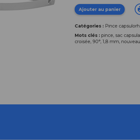
Ajouter au panier
Catégories :
Pince capsulorh
Mots clés :
pince
,
sac capsula
croisée
,
90°
,
1,8 mm
,
nouvea