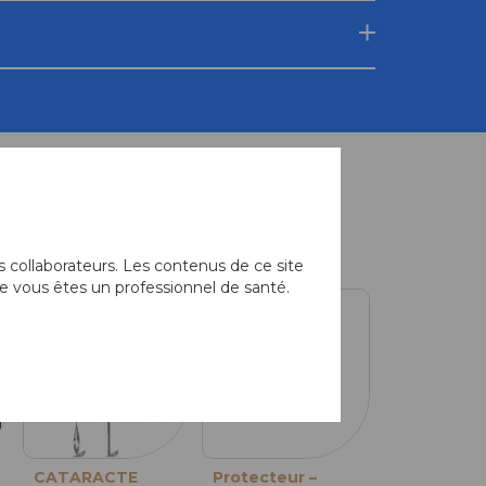
équemment associés
 collaborateurs. Les contenus de ce site
e vous êtes un professionnel de santé.
CATARACTE
Pinces
Protecteur –