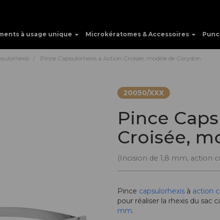
ments à usage unique
Microkératomes & Accessoires
Punc
psulorhexis
Pince Capsulorhexis à Action Croisée, modèle de Corydon
20050/XXX
Pince Caps
Croisée, m
(Incision de 1,8 mm, action c
Pince
capsulorhexis
à
action c
pour réaliser la rhexis du sac 
mm
.