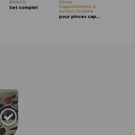
à
PHACO
Capsulorhexis à
Pince
Action Croisée,
Capsulorhexis à
Set complet
Pointe Dentelée
Action Croisée
tion croisée
Incision de 1,8 mm, action croisée
pour pinces capsulorhexis à action croisée uniquement